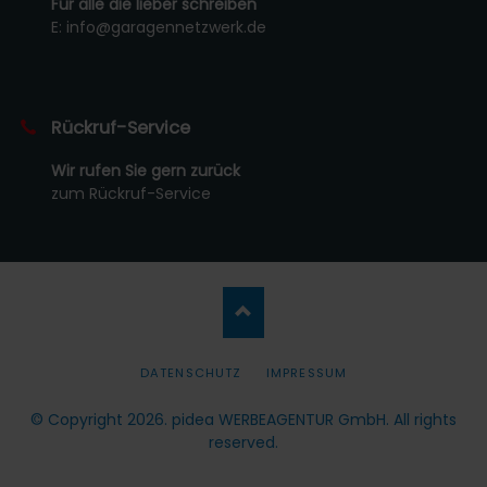
Für alle die lieber schreiben
E:
info@garagennetzwerk.de
Rückruf-Service
Wir rufen Sie gern zurück
zum Rückruf-Service
NAVIGATION
DATENSCHUTZ
IMPRESSUM
ÜBERSPRINGEN
© Copyright 2026.
pidea WERBEAGENTUR GmbH
. All rights
reserved.