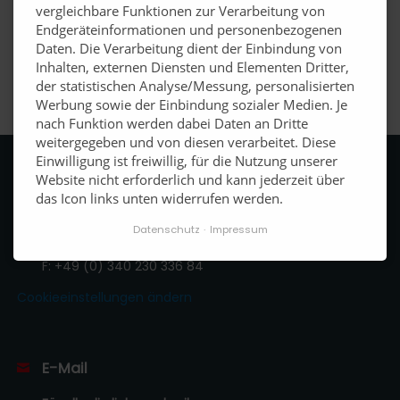
vergleichbare Funktionen zur Verarbeitung von
Pflichtfeld
Ja ich habe die
*
Datenschutzerklärung
gelesen und stimme
Endgeräteinformationen und personenbezogenen
dieser zu
Daten. Die Verarbeitung dient der Einbindung von
Inhalten, externen Diensten und Elementen Dritter,
der statistischen Analyse/Messung, personalisierten
RÜCKRUF ANFORDERN
Werbung sowie der Einbindung sozialer Medien. Je
nach Funktion werden dabei Daten an Dritte
weitergegeben und von diesen verarbeitet. Diese
Einwilligung ist freiwillig, für die Nutzung unserer
Website nicht erforderlich und kann jederzeit über
das Icon links unten widerrufen werden.
Telefon, Fax
Datenschutz
Impressum
T:
+49 (0) 340 23 0336 83
F: +49 (0) 340 230 336 84
Cookieeinstellungen ändern
E-Mail