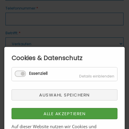
Pflichtfeld
Telefonnummer
*
Pflichtfeld
Betrifft:
*
Cookies & Datenschutz
Pflichtfeld
Ihre Nachricht
*
Essenziell
Details einblenden
AUSWAHL SPEICHERN
ALLE AKZEPTIEREN
Auf dieser Website nutzen wir Cookies und